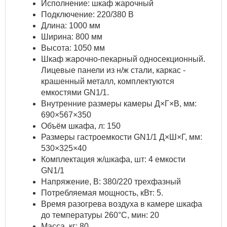
Исполнение: шкаф жарочный
Подключение: 220/380 В
Длина: 1000 мм
Ширина: 800 мм
Высота: 1050 мм
Шкаф жарочно-пекарный односекционный.
Лицевые панели из н/ж стали, каркас -
крашенный металл, комплектуются
емкостями GN1/1.
Внутренние размеры камеры Д×Г×В, мм:
690×567×350
Объём шкафа, л: 150
Размеры гастроемкости GN1/1 Д×Ш×Г, мм:
530×325×40
Комплектация ж/шкафа, шт: 4 емкости
GN1/1
Напряжение, В: 380/220 трехфазный
Потребляемая мощность, кВт: 5.
Время разогрева воздуха в камере шкафа
до температуры 260°С, мин: 20
Масса, кг: 80