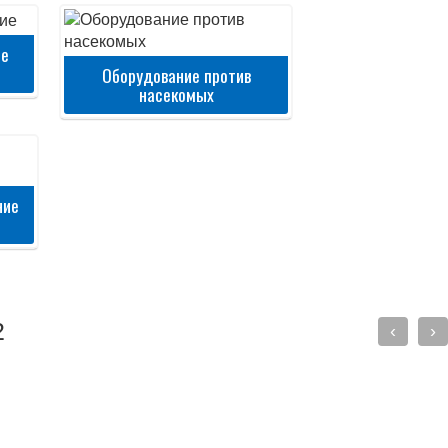
ие
Оборудование против
насекомых
ние
2
‹
›