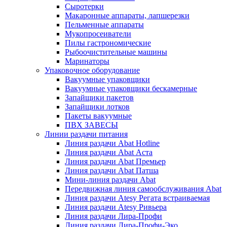
Сыротерки
Макаронные аппараты, лапшерезки
Пельменные аппараты
Мукопросеиватели
Пилы гастрономические
Рыбоочистительные машины
Маринаторы
Упаковочное оборудование
Вакуумные упаковщики
Вакуумные упаковщики бескамерные
Запайщики пакетов
Запайщики лотков
Пакеты вакуумные
ПВХ ЗАВЕСЫ
Линии раздачи питания
Линия раздачи Abat Hotline
Линия раздачи Abat Аста
Линия раздачи Abat Премьер
Линия раздачи Abat Патша
Мини-линия раздачи Abat
Передвижная линия самообслуживания Abat
Линия раздачи Atesy Регата встраиваемая
Линия раздачи Atesy Ривьера
Линия раздачи Лира-Профи
Линия раздачи Лира-Профи-Эко