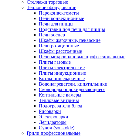
Стеллажи торговые
Тепловое оборудование
Пароконвектоматы
Печи конвекционные
Печи для пиццы
Подставки под печи для пиццы
Печи хоспер
Шкафы жарочные, пекарские
Печи ротационные
Шкафы расстоечные
Печи микроволновые профессиональные
Плиты газовые
Плиты электрические
Плиты индукционные
Котлы пищеварочные
Водонагреватели, кипятильники
Сковороды опрокидывающиеся
Коптильные камеры
Тепловые витрины
Подогреватели блюд
Рисоварки
Электроварки
Дегидраторы
Сувид (sous vide)
Грили профессиональные