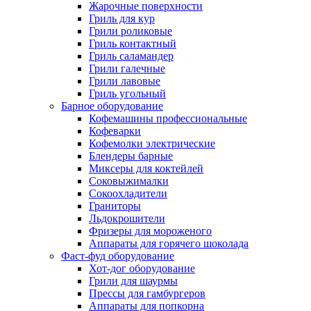
Жарочные поверхности
Гриль для кур
Грили роликовые
Гриль контактный
Гриль саламандер
Грили галечные
Грили лавовые
Гриль угольный
Барное оборудование
Кофемашины профессиональные
Кофеварки
Кофемолки электрические
Блендеры барные
Миксеры для коктейлей
Соковыжималки
Сокоохладители
Граниторы
Льдокрошители
Фризеры для мороженого
Аппараты для горячего шоколада
Фаст-фуд оборудование
Хот-дог оборудование
Грили для шаурмы
Прессы для гамбургеров
Аппараты для попкорна