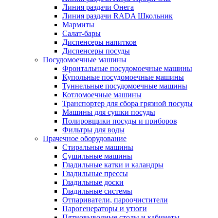
Линия раздачи Онега
Линия раздачи RADA Школьник
Мармиты
Салат-бары
Диспенсеры напитков
Диспенсеры посуды
Посудомоечные машины
Фронтальные посудомоечные машины
Купольные посудомоечные машины
Туннельные посудомоечные машины
Котломоечные машины
Транспортер для сбора грязной посуды
Машины для сушки посуды
Полировщики посуды и приборов
Фильтры для воды
Прачечное оборудование
Стиральные машины
Сушильные машины
Гладильные катки и каландры
Гладильные прессы
Гладильные доски
Гладильные системы
Отпариватели, пароочистители
Парогенераторы и утюги
Пятновыводные столы и кабинеты