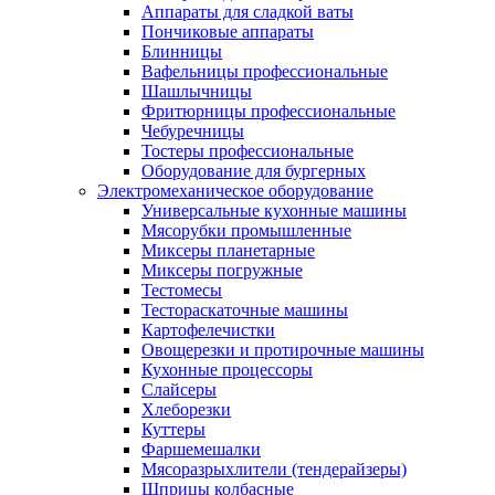
Аппараты для сладкой ваты
Пончиковые аппараты
Блинницы
Вафельницы профессиональные
Шашлычницы
Фритюрницы профессиональные
Чебуречницы
Тостеры профессиональные
Оборудование для бургерных
Электромеханическое оборудование
Универсальные кухонные машины
Мясорубки промышленные
Миксеры планетарные
Миксеры погружные
Тестомесы
Тестораскаточные машины
Картофелечистки
Овощерезки и протирочные машины
Кухонные процессоры
Слайсеры
Хлеборезки
Куттеры
Фаршемешалки
Мясоразрыхлители (тендерайзеры)
Шприцы колбасные